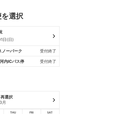
便を選択
況
1日(日)
スノーパーク
受付終了
河内ICバス停
受付終了
を再選択
03月
THU
FRI
SAT