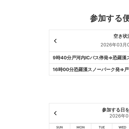
参加する
空き状
2026年03月0
9時40分戸河内ICバス停発⇒恐羅漢
16時00分恐羅漢スノーパーク発⇒戸
参加する日
2026年
SUN
MON
TUE
WED